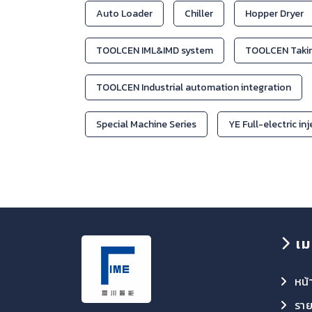
Auto Loader
Chiller
Hopper Dryer
TOOLCEN IML&IMD system
TOOLCEN Takin
TOOLCEN Industrial automation integration
Special Machine Series
YE Full-electric in
เม
หน้
ราย