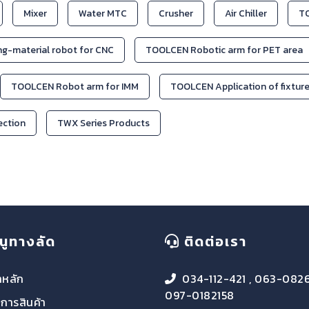
Mixer
Water MTC
Crusher
Air Chiller
TO
g-material robot for CNC
TOOLCEN Robotic arm for PET area
TOOLCEN Robot arm for IMM
TOOLCEN Application of fixtur
jection
TWX Series Products
นูทางลัด
ติดต่อเรา
าหลัก
034-112-421 , 063-082
097-0182158
การสินค้า