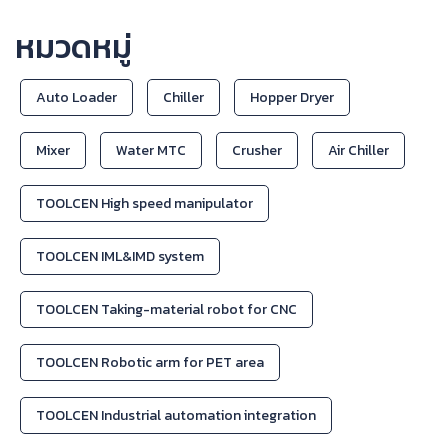
หมวดหมู่
Auto Loader
Chiller
Hopper Dryer
Mixer
Water MTC
Crusher
Air Chiller
TOOLCEN High speed manipulator
TOOLCEN IML&IMD system
TOOLCEN Taking-material robot for CNC
TOOLCEN Robotic arm for PET area
TOOLCEN Industrial automation integration