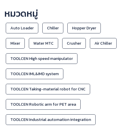
หมวดหมู่
Auto Loader
Chiller
Hopper Dryer
Mixer
Water MTC
Crusher
Air Chiller
TOOLCEN High speed manipulator
TOOLCEN IML&IMD system
TOOLCEN Taking-material robot for CNC
TOOLCEN Robotic arm for PET area
TOOLCEN Industrial automation integration