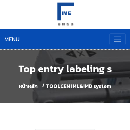
MENU
Top entry labeling s
หน้าหลัก
TOOLCEN IML&IMD system