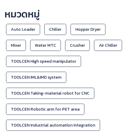
หมวดหมู่
Auto Loader
Chiller
Hopper Dryer
Mixer
Water MTC
Crusher
Air Chiller
TOOLCEN High speed manipulator
TOOLCEN IML&IMD system
TOOLCEN Taking-material robot for CNC
TOOLCEN Robotic arm for PET area
TOOLCEN Industrial automation integration