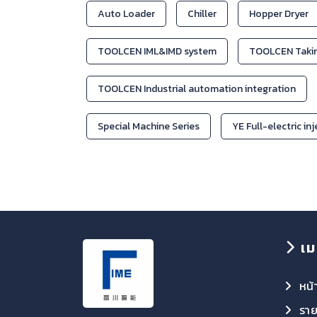
Auto Loader
Chiller
Hopper Dryer
TOOLCEN IML&IMD system
TOOLCEN Takin
TOOLCEN Industrial automation integration
Special Machine Series
YE Full-electric in
เม
หน้
ราย