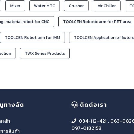
Mixer
Water MTC
Crusher
Air Chiller
TO
g-material robot for CNC
TOOLCEN Robotic arm for PET area
TOOLCEN Robot arm for IMM
TOOLCEN Application of fixtur
jection
TWX Series Products
นูทางลัด
ติดต่อเรา
าหลัก
034-112-421 , 063-082
097-0182158
การสินค้า