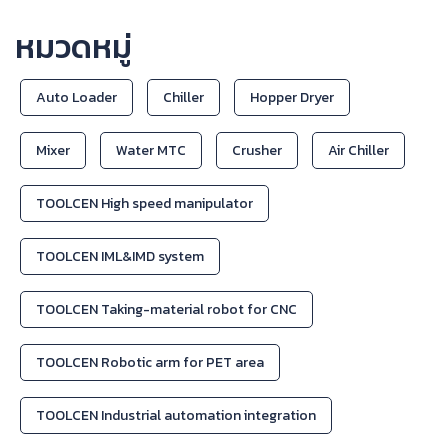
หมวดหมู่
Auto Loader
Chiller
Hopper Dryer
Mixer
Water MTC
Crusher
Air Chiller
TOOLCEN High speed manipulator
TOOLCEN IML&IMD system
TOOLCEN Taking-material robot for CNC
TOOLCEN Robotic arm for PET area
TOOLCEN Industrial automation integration