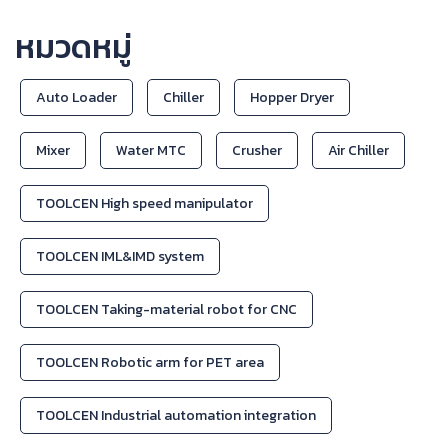
หมวดหมู่
Auto Loader
Chiller
Hopper Dryer
Mixer
Water MTC
Crusher
Air Chiller
TOOLCEN High speed manipulator
TOOLCEN IML&IMD system
TOOLCEN Taking-material robot for CNC
TOOLCEN Robotic arm for PET area
TOOLCEN Industrial automation integration