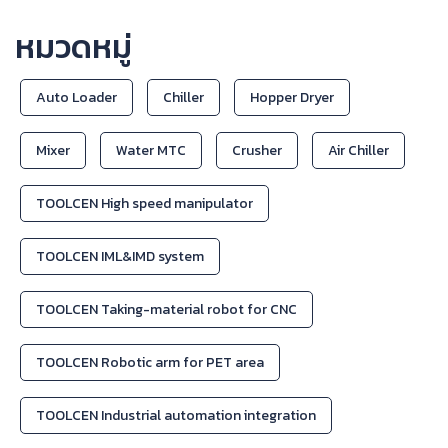
หมวดหมู่
Auto Loader
Chiller
Hopper Dryer
Mixer
Water MTC
Crusher
Air Chiller
TOOLCEN High speed manipulator
TOOLCEN IML&IMD system
TOOLCEN Taking-material robot for CNC
TOOLCEN Robotic arm for PET area
TOOLCEN Industrial automation integration